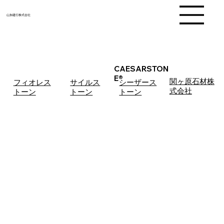
​山加建行株式会社
CAESARSTON
E®
​関ヶ原石材株
​サイルス
​フィオレス
​シーザース
式会社
トーン
トーン
トーン